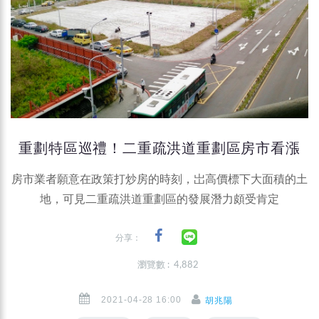
重劃特區巡禮！二重疏洪道重劃區房市看漲
房市業者願意在政策打炒房的時刻，岀高價標下大面積的土
地，可見二重疏洪道重劃區的發展潛力頗受肯定
分享：
瀏覽數 : 4,882
2021-04-28 16:00
胡兆陽