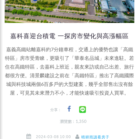
嘉科喜迎台積電 一探房市變化與高漲幅區
嘉義高鐵站離嘉科約7分鐘車程，交通上的優勢也讓「高鐵
特區」房市受青睞，更吸引了「華泰名品城」未來進駐。若
住在高鐵特區，去嘉科上班近，親友來訪或自己出差、旅行
都很方便。清景麟建設之前在「高鐵特區」推出了高鐵國際
城與科技城兩個6百多戶的大型建案，幾乎全部售出沒有餘
屋，可見其未來潛力不小，才能快速吸引投資人買單。
分享：
瀏覽數 : 1,350
2024-03-08 10:00
晴耕雨讀看房子