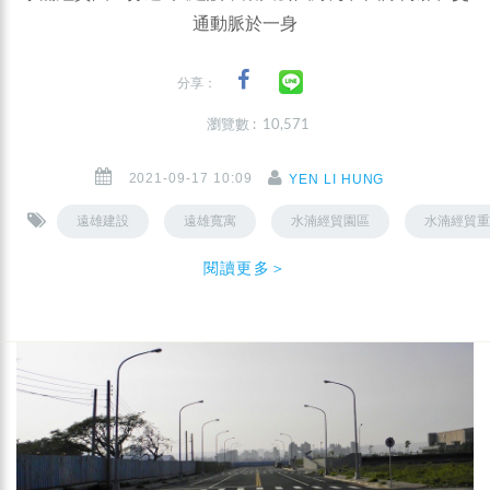
通動脈於一身
分享：
瀏覽數 : 10,571
2021-09-17 10:09
YEN LI HUNG
遠雄建設
遠雄寬寓
水湳經貿園區
水湳經貿重
閱讀更多＞