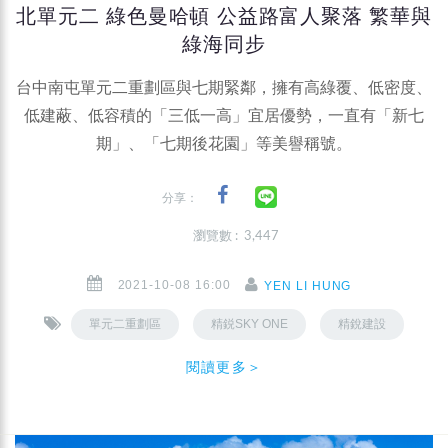
北單元二 綠色曼哈頓 公益路富人聚落 繁華與
綠海同步
台中南屯單元二重劃區與七期緊鄰，擁有高綠覆、低密度、
低建蔽、低容積的「三低一高」宜居優勢，一直有「新七
期」、「七期後花園」等美譽稱號。
分享：
瀏覽數 : 3,447
2021-10-08 16:00
YEN LI HUNG
單元二重劃區
精鋭SKY ONE
精銳建設
閱讀更多＞