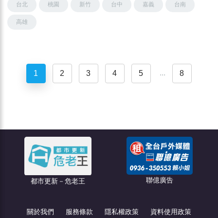
台北
桃園
新竹
台中
嘉義
台南
高雄
...
1
2
3
4
5
8
聯億廣告
都市更新－危老王
關於我們
服務條款
隱私權政策
資料使用政策