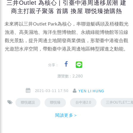
三井Outlet 為核心 | 引臺中港周邊移居潮 建
商主打親子聚落 首購 換屋 聯悦臻搶購熱
未來將以三井Outlet Park為核心，串聯遊艇碼頭及梧棲觀光
漁港、高美濕地、海洋生態博物館、永續綠能博物館等沿線
觀光景點，提升周邊土地開發商業價值，形塑臺中港複合觀
光遊憩水岸空間，帶動臺中港及周邊地區轉型躍進之動能。
分享：
瀏覽數 : 2,280
2021-03-11 17:50
YEN LI HUNG
聯悦建設
聯悦臻
台中港2.0
三井OUTLET二
閱讀更多＞