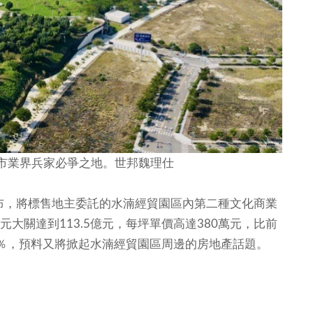
市業界兵家必爭之地。世邦魏理仕
，將標售地主委託的水湳經貿園區內第二種文化商業
元大關達到113.5億元，每坪單價高達380萬元，比前
5％，預料又將掀起水湳經貿園區周邊的房地產話題。