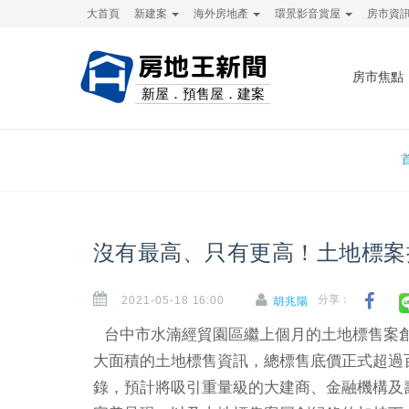
大首頁
新建案
海外房地產
環景影音賞屋
房市資
房地王新聞
房市焦點
新屋．預售屋．建案
沒有最高、只有更高！土地標案
2021-05-18 16:00
分享：
胡兆陽
台中市水湳經貿園區繼上個月的土地標售案創
大面積的土地標售資訊，總標售底價正式超過
錄，預計將吸引重量級的大建商、金融機構及