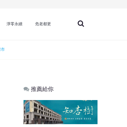
淨零永續
危老都更
房市
推薦給你