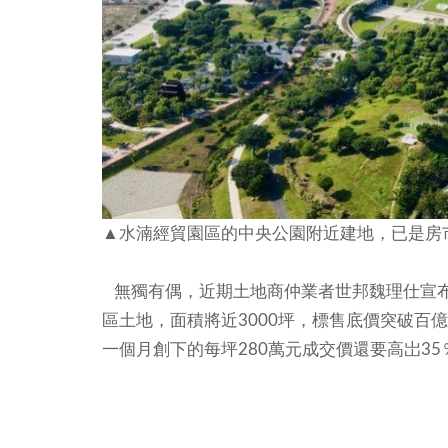
▲水湳經貿園區的中央公園附近建地，已是房
無獨有偶，近期土地商仲業者世邦魏理仕宣布
區土地，面積將近3000坪，標售底價突破百億
一個月創下的每坪280萬元成交價還要高岀3