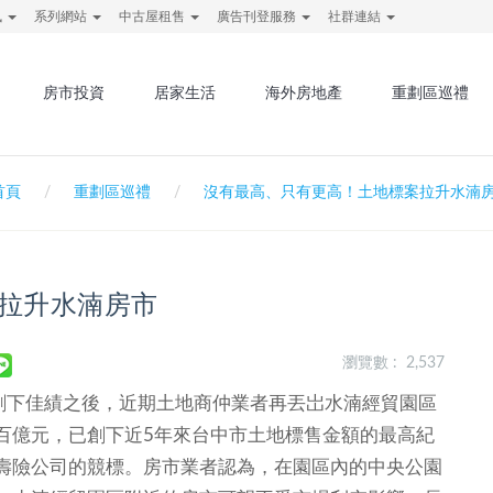
訊
系列網站
中古屋租售
廣告刊登服務
社群連結
房市投資
居家生活
海外房地產
重劃區巡禮
首頁
重劃區巡禮
沒有最高、只有更高！土地標案拉升水湳
拉升水湳房市
瀏覽數 : 2,537
下佳績之後，近期土地商仲業者再丟岀水湳經貿園區
百億元，已創下近5年來台中市土地標售金額的最高紀
壽險公司的競標。房市業者認為，在園區內的中央公園