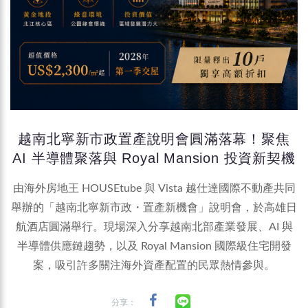
越南北寧新市政置產說明會圓滿落幕！聚焦
AI 半導體聚落與 Royal Mansion 投資新契機
由海外房地王 HOUSEtube 與 Vista 越仕達國際不動產共同
舉辦的「越南北寧新市政・置產新機會」說明會，於高雄日
航酒店圓滿舉行。現場深入分享越南北部產業發展、AI 與
半導體供應鏈趨勢，以及 Royal Mansion 國際級住宅開發
案，吸引許多關注海外資產配置的民眾熱情參與。
分享：