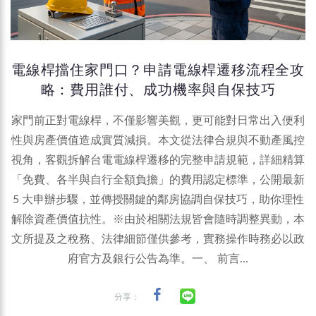
電線桿擋住家門口？申請電線桿遷移流程全攻
略：費用誰付、成功機率與自保技巧
家門前正對電線桿，不僅影響美觀，更可能對日常出入便利
性與房產價值造成實質減損。本文從法律合規與不動產風控
視角，客觀拆解台電電線桿遷移的完整申請規範，詳細精算
「免費、各半與自行全額負擔」的費用認定標準，公開最新
5 大申辦步驟，並傳授關鍵的鄰房協調自保技巧，助你理性
解除資產價值抗性。※由於相關法規皆會隨時調整異動，本
文所提及之稅務、法律細節僅供參考，實務操作時務必以政
府官方及銀行公告為準。一、 前言...
分享：