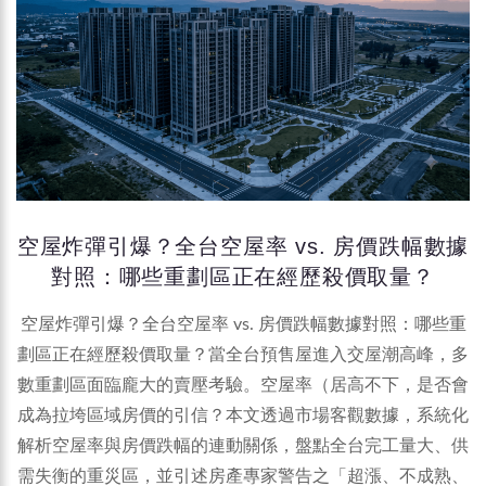
空屋炸彈引爆？全台空屋率 vs. 房價跌幅數據
對照：哪些重劃區正在經歷殺價取量？
空屋炸彈引爆？全台空屋率 vs. 房價跌幅數據對照：哪些重
劃區正在經歷殺價取量？當全台預售屋進入交屋潮高峰，多
數重劃區面臨龐大的賣壓考驗。空屋率（居高不下，是否會
成為拉垮區域房價的引信？本文透過市場客觀數據，系統化
解析空屋率與房價跌幅的連動關係，盤點全台完工量大、供
需失衡的重災區，並引述房產專家警告之「超漲、不成熟、