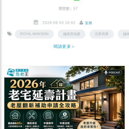
瀏覽數 : 57
2026-08-03 16:42
安將
ROYAL MANSION
越南房地產
北寧房產
越
閱讀更多＞