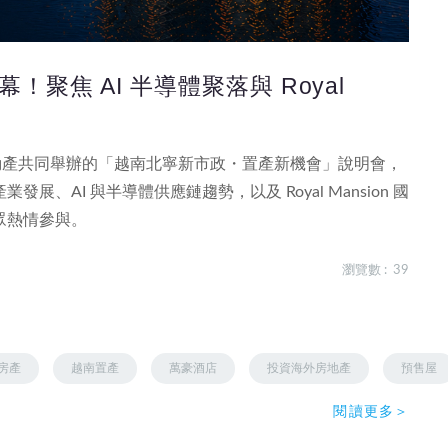
聚焦 AI 半導體聚落與 Royal
仕達國際不動產共同舉辦的「越南北寧新市政・置產新機會」說明會，
AI 與半導體供應鏈趨勢，以及 Royal Mansion 國
眾熱情參與。
瀏覽數 : 39
房產
越南置產
萬豪酒店
投資海外房地產
預售屋
閱讀更多＞