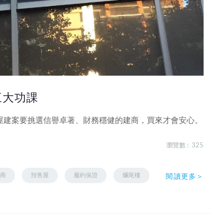
三大功課
屋建案要挑選信譽卓著、財務穩健的建商，買來才會安心。
瀏覽數 : 325
建商
預售屋
履約保證
爛尾樓
閱讀更多＞