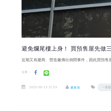
避免爛尾樓上身！ 買預售屋先做
近期又有建商、營造廠傳出倒閉事件，因此買預售
分享：
2025-06-13 12:53
一案
盧振池