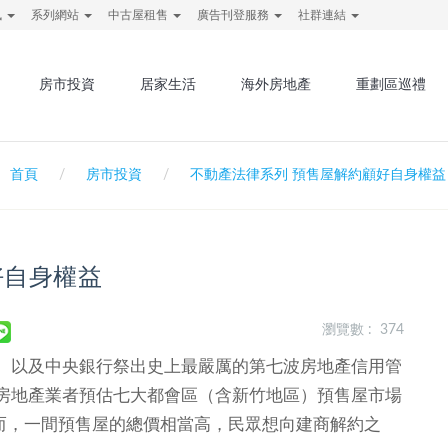
訊
系列網站
中古屋租售
廣告刊登服務
社群連結
房市投資
居家生活
海外房地產
重劃區巡禮
首頁
房市投資
不動產法律系列 預售屋解約顧好自身權益
好自身權益
瀏覽數 : 374
、以及中央銀行祭出史上最嚴厲的第七波房地產信用管
房地產業者預估七大都會區（含新竹地區）預售屋市場
然而，一間預售屋的總價相當高，民眾想向建商解約之