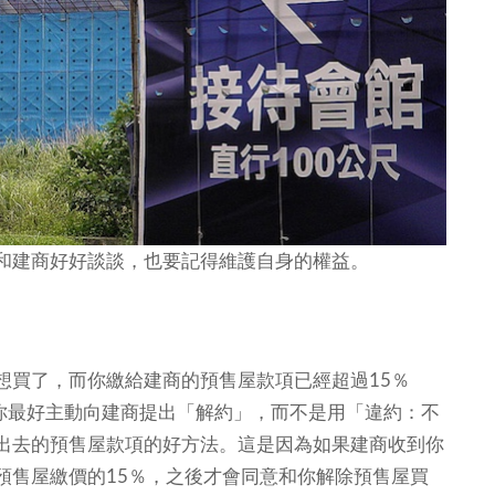
和建商好好談談，也要記得維護自身的權益。
想買了，而你繳給建商的預售屋款項已經超過15％
麼你最好主動向建商提出「解約」，而不是用「違約：不
出去的預售屋款項的好方法。這是因為如果建商收到你
預售屋繳價的15％，之後才會同意和你解除預售屋買