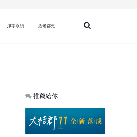
淨零永續
危老都更
推薦給你