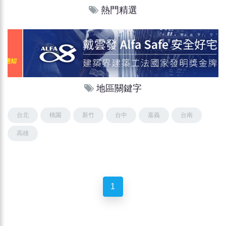
熱門精選
地區關鍵字
台北
桃園
新竹
台中
嘉義
台南
高雄
1