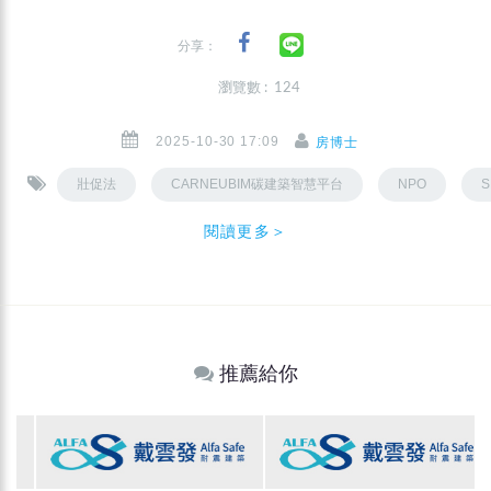
分享：
瀏覽數 : 124
2025-10-30 17:09
房博士
壯促法
CARNEUBIM碳建築智慧平台
NPO
S
閱讀更多＞
推薦給你