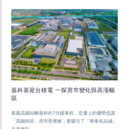
嘉科喜迎台積電 一探房市變化與高漲幅
區
嘉義高鐵站離嘉科約7分鐘車程，交通上的優勢也讓
「高鐵特區」房市受青睞，更吸引了「華泰名品城」