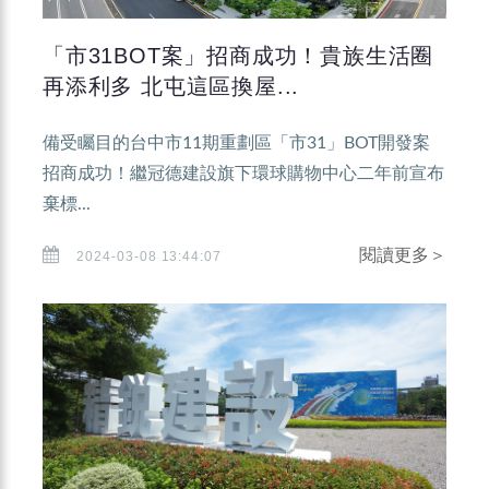
「市31BOT案」招商成功！貴族生活圈
再添利多 北屯這區換屋...
備受矚目的台中市11期重劃區「市31」BOT開發案
招商成功！繼冠德建設旗下環球購物中心二年前宣布
棄標...
閱讀更多＞
2024-03-08 13:44:07