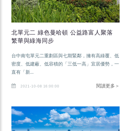
北單元二 綠色曼哈頓 公益路富人聚落
繁華與綠海同步
台中南屯單元二重劃區與七期緊鄰，擁有高綠覆、低
密度、低建蔽、低容積的「三低一高」宜居優勢，一
直有「新...
閱讀更多＞
2021-10-08 16:00:00