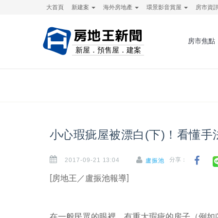
大首頁
新建案
海外房地產
環景影音賞屋
房市資
房地王新聞
房市焦點
新屋．預售屋．建案
小心瑕疵屋被漂白(下)！看懂手
2017-09-21 13:04
分享：
盧振池
[房地王／盧振池報導]
在一般民眾的眼裡，有重大瑕疵的房子（例如