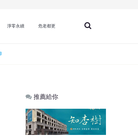
淨零永續
危老都更
障
推薦給你