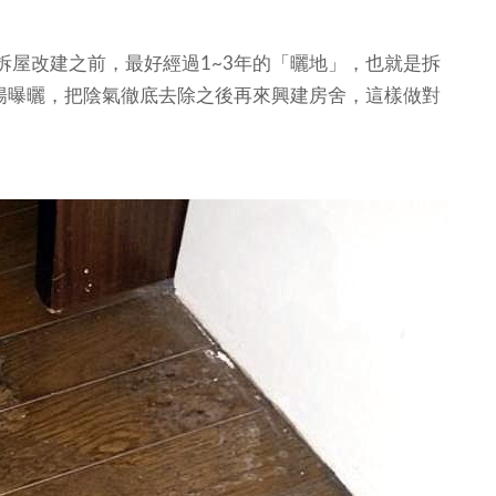
拆屋改建之前，最好經過1~3年的「曬地」，也就是拆
太陽曝曬，把陰氣徹底去除之後再來興建房舍，這樣做對