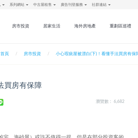
訊
系列網站
中古屋租售
廣告刊登服務
社群連結
房市投資
居家生活
海外房地產
重劃區巡禮
首頁
房市投資
小心瑕疵屋被漂白(下)！看懂手法買房有保
法買房有保障
瀏覽數 : 6,682
凶宅、海砂屋）或許不值得一提，但是在部分投資客的