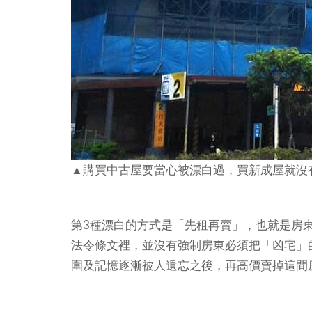
▲購買中古屋要當心被漂白過，買新成屋就沒
第3種漂白的方式是「先租再賣」，也就是房
法令條文裡，並沒有強制房東必須把「凶宅」
圍及記憶逐漸被人遺忘之後，再高價賣掉這