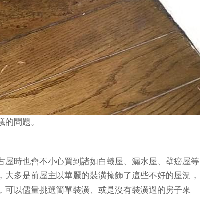
白蟻的問題。
古屋時也會不小心買到諸如白蟻屋、漏水屋、壁癌屋等
，大多是前屋主以華麗的裝潢掩飾了這些不好的屋況，
，可以儘量挑選簡單裝潢、或是沒有裝潢過的房子來