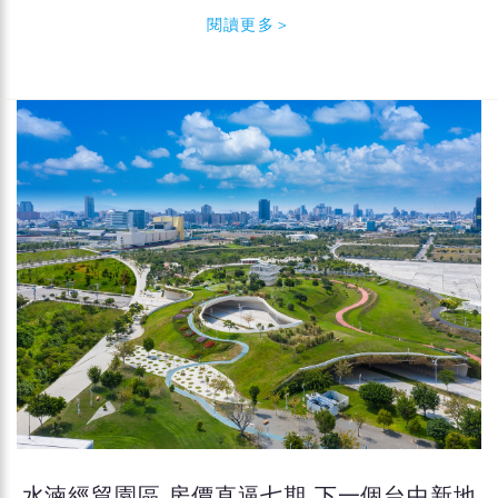
閱讀更多＞
水湳經貿園區 房價直逼七期 下一個台中新地