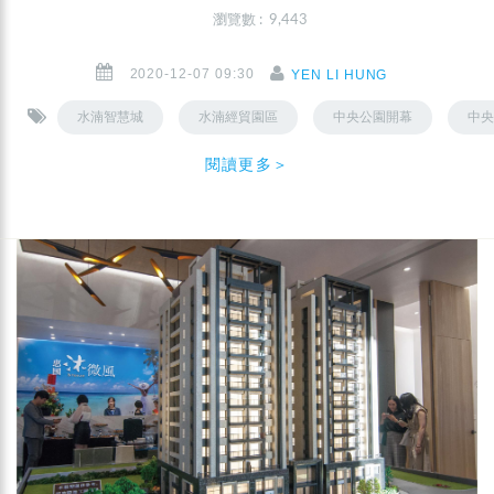
瀏覽數 : 9,443
2020-12-07 09:30
YEN LI HUNG
水湳智慧城
水湳經貿園區
中央公園開幕
中央
閱讀更多＞