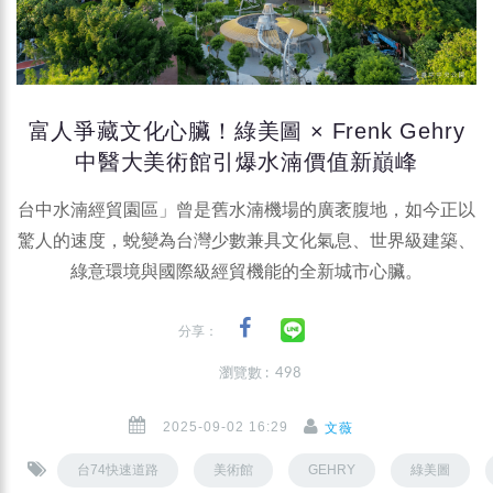
富人爭藏文化心臟！綠美圖 × Frenk Gehry
中醫大美術館引爆水湳價值新巔峰
台中水湳經貿園區」曾是舊水湳機場的廣袤腹地，如今正以
驚人的速度，蛻變為台灣少數兼具文化氣息、世界級建築、
綠意環境與國際級經貿機能的全新城市心臟。
分享：
瀏覽數 : 498
2025-09-02 16:29
文薇
台74快速道路
美術館
GEHRY
綠美圖