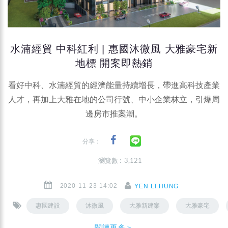
水湳經貿 中科紅利 | 惠國沐微風 大雅豪宅新
地標 開案即熱銷
看好中科、水湳經貿的經濟能量持續增長，帶進高科技產業
人才，再加上大雅在地的公司行號、中小企業林立，引爆周
邊房市推案潮。
分享：
瀏覽數 : 3,121
2020-11-23 14:02
YEN LI HUNG
惠國建設
沐微風
大雅新建案
大雅豪宅
閱讀更多＞