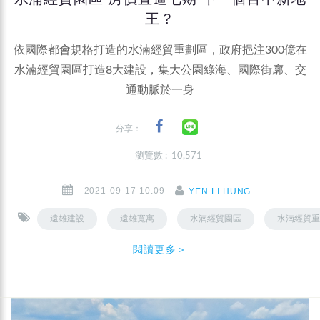
王？
依國際都會規格打造的水湳經貿重劃區，政府挹注300億在
水湳經貿園區打造8大建設，集大公園綠海、國際街廓、交
通動脈於一身
分享：
瀏覽數 : 10,571
2021-09-17 10:09
YEN LI HUNG
遠雄建設
遠雄寬寓
水湳經貿園區
水湳經貿重
閱讀更多＞