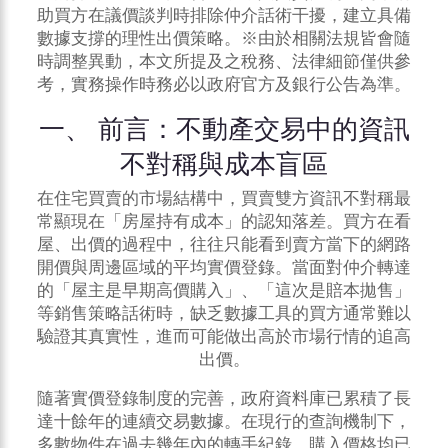
助買方在議價談判時排除仲介話術干擾，建立具備
數據支撐的理性出價策略。※由於相關法規皆會隨
時調整異動，本文所提及之稅務、法律細節僅供參
考，實務操作時務必以政府官方及銀行公告為準。
一、 前言：不動產交易中的資訊
不對稱與成本盲區
在住宅買賣的市場結構中，買賣雙方資訊不對稱最
常顯現在「房屋持有成本」的認知落差。買方在看
屋、出價的過程中，往往只能看到賣方當下的網路
開價與周邊區域的平均
實價登錄
。當面對仲介轉達
的「屋主是早期高價購入」、「這次是賠本拋售」
等銷售策略話術時，缺乏數據工具的買方通常難以
驗證其真實性，進而可能做出高於市場行情的追高
出價。
隨著實價登錄制度的完善，政府資料庫已累積了長
達十餘年的連續交易數據。在現行的查詢機制下，
多數物件在過去幾年內的轉手紀錄、購入價格均已