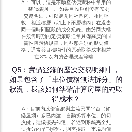
A： 可以，這是不動產估價實務中常用的
「替代準則」。 如果目標戶別沒有歷史
交易明細，可以調閱同社區內、相同坪
數、相近樓層（如上下兩層樓內）在過去
同一個時間區段的成交紀錄。由於同大樓
在預售時期的定價策略通常具備高度的同
質性與階梯規律，同型態戶別的歷史價
格，通常與目標物件的原始取得成本相差
在 3% 以內的合理誤差範疇。
Q5：實價登錄的歷次交易明細中，
如果包含了「車位價格無法拆分」的
狀況，我該如何準確計算房屋的純取
得成本？
A：目前內政部官網與主流民間平台（如
樂屋網）多已內建「自動拆算車位」的切
換鍵，建議優先勾選。若遇到系統完全無
法拆分的早期資料，則需採取「市場均價