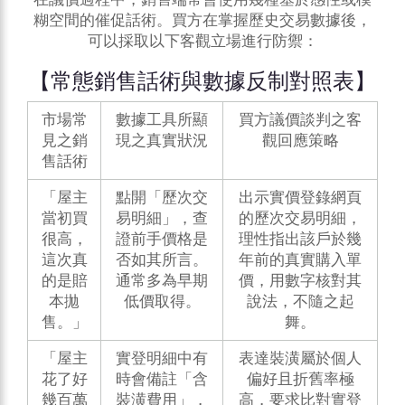
糊空間的催促話術。買方在掌握歷史交易數據後，
可以採取以下客觀立場進行防禦：
【常態銷售話術與數據反制對照表】
市場常
數據工具所顯
買方議價談判之客
見之銷
現之真實狀況
觀回應策略
售話術
「屋主
點開「歷次交
出示
實價登錄
網頁
當初買
易明細」，查
的歷次交易明細，
很高，
證前手價格是
理性指出該戶於幾
這次真
否如其所言。
年前的真實購入單
的是賠
通常多為早期
價，用數字核對其
本拋
低價取得。
說法，不隨之起
售。」
舞。
「屋主
實登明細中有
表達裝潢屬於個人
花了好
時會備註「含
偏好且折舊率極
幾百萬
裝潢費用」，
高，要求比對實登