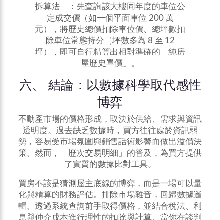
拆算法」：先查詢該大樓同年度的車位公
定成交價（如一個平面車位 200 萬
元），將歷史總價扣除車位價、總坪數扣
除車位常態持分（坪數多為 8 至 12
坪），即可自行精算出相對準確的「純房
屋歷史單價」。
六、 結論：以數據科學取代感性
博弈
不動產市場的價格形成，取決於供給、需求與資訊
透明度。過去缺乏數據時，買方往往處於資訊弱
勢，容易受市場氛圍與銷售話術影響而做出溢價決
策。然而，「歷次交易明細」的普及，為買方提供
了實質的數據比對工具。
買房不該是猜測屋主底線的博弈，而是一場可以量
化與精算的財務評估。排除市場雜音，回歸數據邏
輯。透過系統查詢前手取得價格，並結合稅法、利
息與仲介成本進行理性的扣除與計算。當你在談判