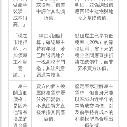
做豪華
或從轉手價差
明細，並強調出價
裝潢，
中評估其裝潢
應回歸主建物與地
成本很
折舊。
段之基礎價值。
高。」
「現在
經由明細計
點破屋主已享有低
市場很
算，確認屋主
稅率（20%）的節
熱，不
持有年限。若
稅紅利，省下來的
加價屋
已跨過房地合
稅金空間應直接折
主不願
一稅高稅率門
讓在總價中，而非
意
檻，其让利意
要求買方加價。
談。」
愿通常較高。
「屋主
賣方的個人換
堅定表示理解屋主
開這個
屋財務需求屬
需求，但自身只能
價格，
於外部變數，
以區域內近半年的
是因為
不應由買方直
常態成交均價、以
他還有
接承擔其資產
及前手持有成本的
換屋的
溢價。
利潤模型為合理出
資金需
價依據。