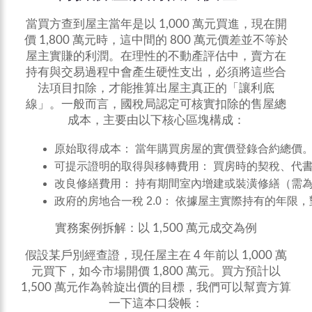
當買方查到屋主當年是以 1,000 萬元買進，現在開
價 1,800 萬元時，這中間的 800 萬元價差並不等於
屋主實賺的利潤。在理性的不動產評估中，賣方在
持有與交易過程中會產生硬性支出，必須將這些合
法項目扣除，才能推算出屋主真正的「讓利底
線」。一般而言，國稅局認定可核實扣除的售屋總
成本，主要由以下核心區塊構成：
原始取得成本： 當年購買房屋的實價登錄合約總價
可提示證明的取得與移轉費用： 買房時的契稅、代
改良修繕費用： 持有期間室內增建或裝潢修繕（需
政府的房地合一稅 2.0： 依據屋主實際持有的年限，對其課
實務案例拆解：以 1,500 萬元成交為例
假設某戶別經查證，現任屋主在 4 年前以 1,000 萬
元買下，如今市場開價 1,800 萬元。買方預計以
1,500 萬元作為斡旋出價的目標，我們可以幫賣方算
一下這本口袋帳：