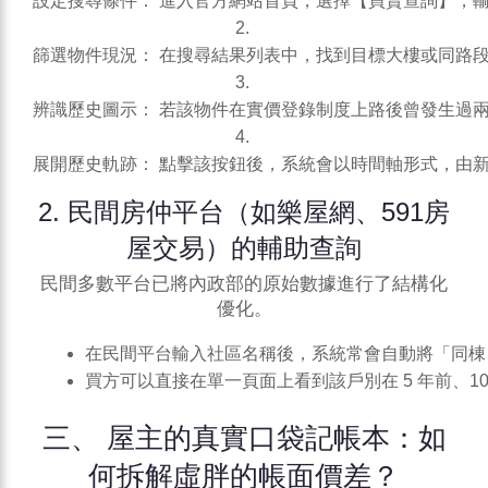
設定搜尋條件： 進入官方網站首頁，選擇【買賣查詢】，
篩選物件現況： 在搜尋結果列表中，找到目標大樓或同路
辨識歷史圖示： 若該物件在
實價登錄
制度上路後曾發生過
展開歷史軌跡： 點擊該按鈕後，系統會以時間軸形式，由
2. 民間房仲平台（如
樂屋網
、591房
屋交易）的輔助查詢
民間多數平台已將內政部的原始數據進行了結構化
優化。
在民間平台輸入社區名稱後，系統常會自動將「同棟
買方可以直接在單一頁面上看到該戶別在 5 年前、
三、 屋主的真實口袋記帳本：如
何拆解虛胖的帳面價差？