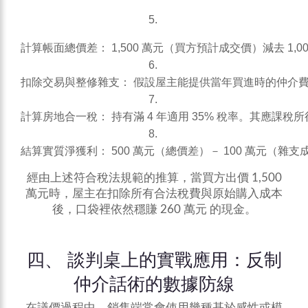
計算帳面總價差： 1,500 萬元（買方預計成交價）減去 1,0
扣除交易與整修雜支： 假設屋主能提供當年買進時的仲介費
計算房地合一稅： 持有滿 4 年適用 35% 稅率。其應課稅所得為 5
結算實質淨獲利： 500 萬元（總價差）－ 100 萬元（雜支成
經由上述符合稅法規範的推算，當買方出價 1,500
萬元時，屋主在扣除所有合法稅費與原始購入成本
後，口袋裡依然穩賺 260 萬元 的現金。
四、 談判桌上的實戰應用：反制
仲介話術的數據防線
在議價過程中，銷售端常會使用幾種基於感性或模