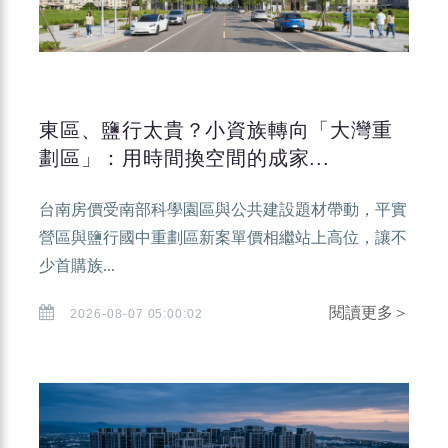
東區、鹽行太貴？小資族轉向「大灣重
劃區」：用時間換空間的成家...
台南房價受南部科學園區與公共建設題材帶動，平實
營區與鹽行國中重劃區新案單價相繼站上高位，讓不
少首購族...
閱讀更多＞
2026-08-07 05:00:02