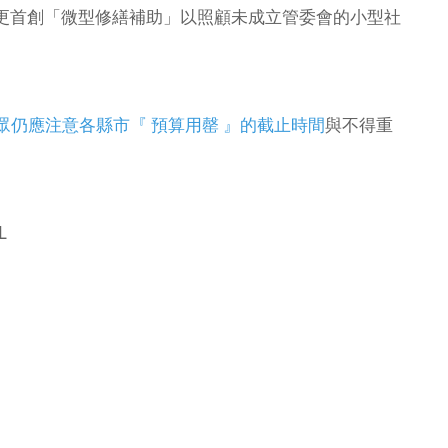
桃園更首創「微型修繕補助」以照顧未成立管委會的小型社
眾仍應注意各縣市『 預算用罄 』的截止時間
與不得重
L