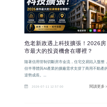
危老新政遇上科技擴張！2026房
市最大的投資機會在哪裡？
隨著信用管制切斷房市金流，住宅交易陷入盤整
但半導體與AI產業的擴廠需求支撐了商用不動產
逆勢成長。...
閱讀更多
2026-07-11 12:57:00