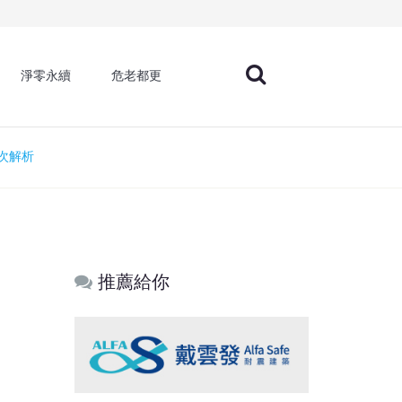
淨零永續
危老都更
次解析
推薦給你