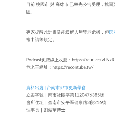
目前 桃園市 與 高雄市 已率先公告受理，
區。
專家提醒此計畫雖能緩解人屋雙老危機，但
民
複申請等規定。
Podcast免費線上收聽：
https://reurl.cc/vLNzR
危老王網址：
https://recontube.tw/
資料出處 | 台南市都市更新學會
立案字號｜南市社團字第1120476385號
會所住址｜臺南市安平區健康路3段216號
理事長｜劉鎧華博士