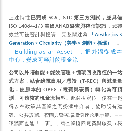
上述特性
已完成 SGS、STC 第三方測試，並具備
ISO 14064-1/3 美國ANAB盤查與確信認證
，減碳
效益可被審計與投資，完整闡述為
「Aesthetics ×
Generation × Circularity（美學 × 創能 × 循環）」
。
「Building as an Asset」：把外牆從成本
中心，變成可審計的現金流
公司以外牆創能＋能效管理＋循環回收路徑的一站
式方案，結合綠電自用／憑證（T‑REC）與減量量
化，使原本的 OPEX（電費與碳費）轉化為可預
測、可稽核的現金流模型。
此商模定位，使在一起
得以在政策與產業之間扮演中介者，協助既有建
築、公共設施、校園與醫療場域快速落地示範。——
讓牆面也能「上班」，替企業賺回電費與碳費（我