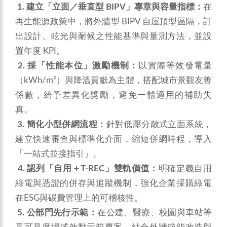
1. 建立「立面／垂直型 BIPV」專章與容量指標：
在
再生能源政策中，將外牆型 BIPV 自屋頂型區隔，訂
出設計、眩光與耐候之性能基準與量測方法，並設
置年度 KPI。
2. 採「性能本位」激勵機制：
以實際等效發電量
（kWh/m²）與降溫貢獻為主體，搭配城市景觀友善
係數，給予差異化獎勵，避免一體適用的補助失
真。
3. 簡化小型併網流程：
針對低壓分散式立面系統，
建立快速審查與標準化介面，縮短併網時程，導入
「一站式並接指引」。
4. 認列「自用＋T‑REC」雙軌價值：
明確定義自用
綠電與憑證的併存與追蹤機制，強化企業採購綠電
在ESG與碳費管理上的可稽核性。
5. 公部門先行示範：
在公建、醫療、校園與車站等