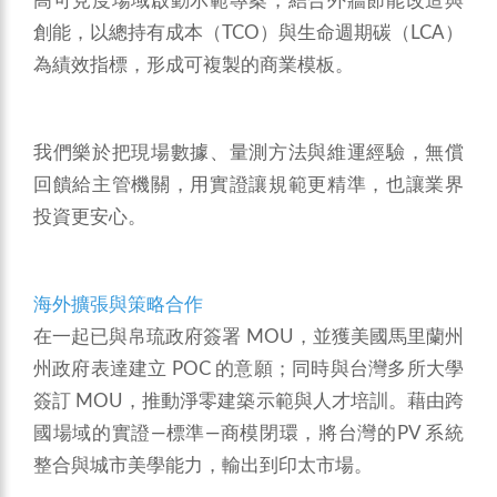
高可見度場域啟動示範專案，結合外牆節能改造與
創能，以總持有成本（TCO）與生命週期碳（LCA）
為績效指標，形成可複製的商業模板。
我們樂於把現場數據、量測方法與維運經驗，無償
回饋給主管機關，用實證讓規範更精準，也讓業界
投資更安心。
海外擴張與策略合作
在一起已與帛琉政府簽署 MOU，並獲美國馬里蘭州
州政府表達建立 POC 的意願；同時與台灣多所大學
簽訂 MOU，推動淨零建築示範與人才培訓。藉由跨
國場域的實證—標準—商模閉環，將台灣的PV 系統
整合與城市美學能力，輸出到印太市場。