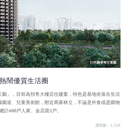
熱鬧優質生活圈
天鵝」，目前為預售大樓店住建案，特色是基地坐落在生活
綠園道、兒童美術館，附近商家林立，不論是外食或是購物
總計688戶人家、金店面1戶。
瀏覽數 : 1,108