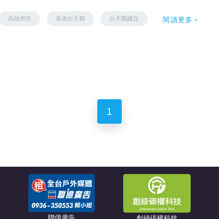
高雄房市
美術白天鵝
白天鵝建設
閱讀更多＞
1
聯億廣告
創綠碳權科技