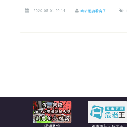
2020-05-01 20:14
晴耕雨讀看房子
獨領鳳燒
都市更新－危老王