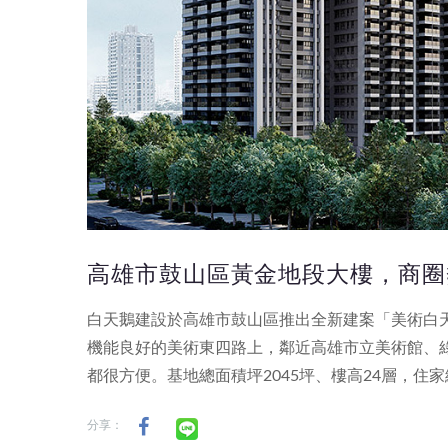
高雄市鼓山區黃金地段大樓，商圈
白天鵝建設於高雄市鼓山區推出全新建案「美術白
機能良好的美術東四路上，鄰近高雄市立美術館、
都很方便。基地總面積坪2045坪、樓高24層，住家
分享：