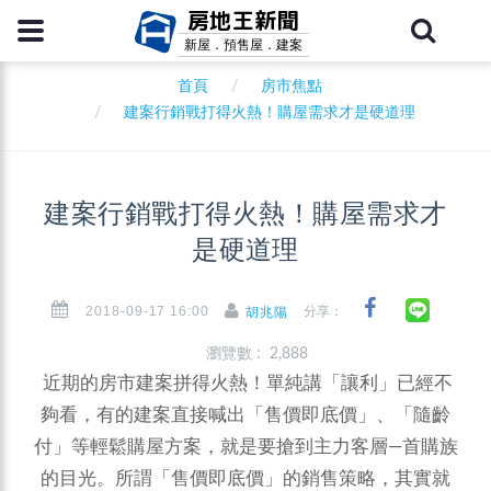
房地王新聞
新屋．預售屋．建案
首頁
房市焦點
建案行銷戰打得火熱！購屋需求才是硬道理
建案行銷戰打得火熱！購屋需求才
是硬道理
2018-09-17 16:00
分享：
胡兆陽
瀏覽數 : 2,888
近期的房市建案拼得火熱！單純講「讓利」已經不
夠看，有的建案直接喊出「售價即底價」、「隨齡
付」等輕鬆購屋方案，就是要搶到主力客層—首購族
的目光。所謂「售價即底價」的銷售策略，其實就