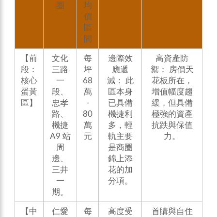
圈
均
價
區
間
【前
文化
每
邊際效
高資產防
段：
三路
坪
應遞
禦： 房價天
核心
一
68
減： 此
花板所在，
蛋黃
段、
萬
區本身
增值幅度趨
區】
忠孝
-
已具備
緩，但具備
路、
80
機捷利
極強的資產
機捷
萬
多，輕
抗跌與保值
A9 站
元
軌主要
力。
周
是商圈
邊、
錦上添
三井
花的加
一
分項。
期。
【中
仁愛
每
高度受
首購與自住