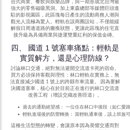
合式商業、餐飲與娛樂品牌，與一期形成北台灣最
強大的零售磁吸黑洞。加上東森總部等媒體巨頭進
駐的影視園區，此區塊每日產生的流動商務人潮與
觀光人流極為驚人。輕軌在該商圈設站，不僅能緩
解假日周邊道路的癱瘓狀態，更讓此區塊的住宅直
接升級為具備商業與捷運雙重紅利的保值金磚。
四、 國道 1 號塞車痛點：輕軌是
實質解方，還是心理防線？
討論
林口
交通，絕對無法避開交流道卡死的宿命。
買方必須保持客觀與理性：林口輕軌在實務上，無
法直接減少國道 1 號上的跨縣市車流量。 因為要解
決國道塞車，核心在於目前正在進行的林口交流道
改善工程（增設交織改善匝道）。
過去的通勤絕望感： 一位住在林口中後段（如仁愛路
輕軌進場後的防禦轉換： 當輕軌通車後，該上班族可以
這種生活型態的轉變，會讓原本因為畏懼交通而對