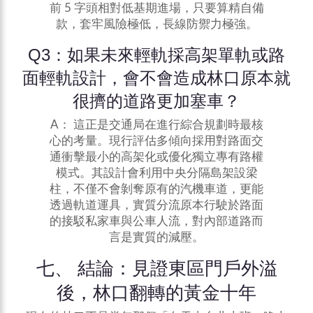
前 5 字頭相對低基期進場，只要算精自備
款，套牢風險極低，長線防禦力極強。
Q3：如果未來輕軌採高架單軌或路
面輕軌設計，會不會造成林口原本就
很擠的道路更加塞車？
A： 這正是交通局在進行綜合規劃時最核
心的考量。現行評估多傾向採用對路面交
通衝擊最小的高架化或優化獨立專有路權
模式。其設計會利用中央分隔島架設梁
柱，不僅不會剝奪原有的汽機車道，更能
透過軌道運具，實質分流原本行駛於路面
的接駁私家車與公車人流，對內部道路而
言是實質的減壓。
七、 結論：見證東區門戶外溢
後，林口翻轉的黃金十年