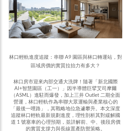
林口輕軌進度追蹤：串聯 A9 園區與林口轉運站，對
區域房價的實質拉抬力有多大？
林口
房市迎來內部交通大洗牌！隨著「新北國際
AI+智慧園區（工一）」因半導體巨擘艾司摩爾
（ASML）進駐而爆發，加上三井 Outlet 二期全面
營運，林口輕軌作為串聯大眾運輸與產業核心的
「最後一哩路」，其戰略地位急遽攀升。本文深度
追蹤林口輕軌最新規劃進度，理性剖析其對緩解國
道 1 號塞車的心理預期，並詳解前、中、後段房價
的實質支撐力與長線置產防禦策略。