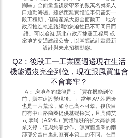
園區」全面量產後所帶來的數萬名就業人
口通勤海嘯。雖然距離實體通車仍需要一
段工程期，但隨產業大廠全面動工，地方
政府推進軌道路網的急迫性已不可同日而
語。可以追蹤 新北市政府捷運工程局 或
當地的交通建設公告，以掌握該計畫最新
設計與未來招標動態。
Q2：後段工一工業區週邊現在生活
機能還沒完全到位，現在跟風買進會
不會套牢？
A： 房地產的鐵律是：「買在機能到位
前，賺在建設變現後。」 當年 A9 站周邊
也是一片荒涼，如今已高不可攀。後段目
前有中山路商圈提供基礎採買，且具備艾
司摩爾（ASML）實體進駐的強大高薪就
業支撐，這與純靠炒作、無實體產業的南
部部分蛋白重劃區有本質上的不同。在目