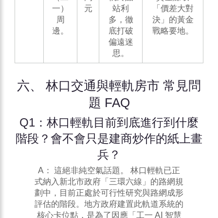
一）
元
站利
「價差大對
周
多，徹
決」的黃金
邊。
底打破
戰略要地。
偏遠迷
思。
六、 林口交通與輕軌房市 常見問
題 FAQ
Q1：林口輕軌目前到底進行到什麼
階段？會不會只是建商炒作的紙上畫
兵？
A： 這絕非純空氣話題。 林口輕軌已正
式納入新北市政府「三環六線」的路網規
劃中，目前正處於可行性研究與路網成形
評估的階段。地方政府建置此軌道系統的
核心卡位點，是為了因應「工一 AI 智慧