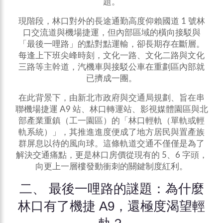
題。
現階段，林口對外的長途通勤高度仰賴國道 1 號林
口交流道與機場捷運，但內部區域的橫向接駁與
「最後一哩路」的點對點運輸，卻長期存在斷層。
每逢上下班尖峰時刻，文化一路、文化二路與文化
三路等主幹道，汽機車與接駁公車在重劃區內部就
已擠成一團。
在此背景下，由新北市政府與交通局規劃、旨在串
聯機場捷運 A9 站、林口轉運站、影視媒體園區與北
部產業重鎮（工一園區）的「林口輕軌（單軌或輕
軌系統）」，其推進進度便成了地方居民與置產族
群屏息以待的風向球。這條軌道交通不僅僅是為了
解決交通痛點，更是林口房價從現有的 5、6 字頭，
向更上一層樓發動衝刺的關鍵制度紅利。
二、 最後一哩路的謎題：為什麼
林口有了機捷 A9，還極度渴望輕