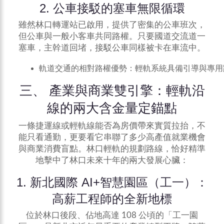
2. 公車接駁的塞車無限循環
雖然林口轉運站已啟用，提供了密集的公車班次，
但公車與一般小客車共同路權。只要國道交流道一
塞車，主幹道回堵，接駁公車同樣被卡在車流中。
軌道交通的相對路權優勢：輕軌系統具備引導與專用
三、 產業與商業雙引擎：輕軌沿
線的兩大含金量定錨點
一條捷運線或輕軌線能否為房價帶來實質拉抬，不
能只看通勤，更要看它串聯了多少高產值就業機會
與商業消費盲點。林口輕軌的規劃路線，恰好精準
地擊中了林口未來十年的兩大發展心臟：
1. 新北國際 AI+智慧園區（工一）：
高薪工程師的全新地標
位於林口後段、佔地高達 108 公頃的「工一園