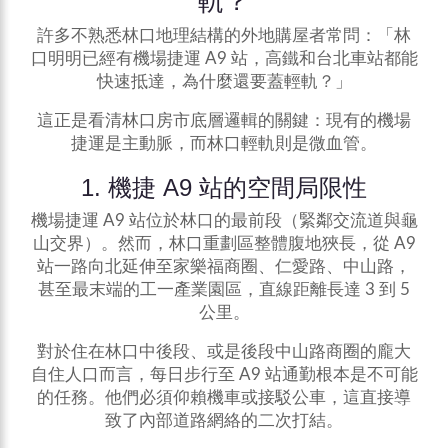
軌？
許多不熟悉林口地理結構的外地購屋者常問：「林
口明明已經有機場捷運 A9 站，高鐵和台北車站都能
快速抵達，為什麼還要蓋輕軌？」
這正是看清林口房市底層邏輯的關鍵：現有的機場
捷運是主動脈，而林口輕軌則是微血管。
1. 機捷 A9 站的空間局限性
機場捷運 A9 站位於林口的最前段（緊鄰交流道與龜
山交界）。然而，林口重劃區整體腹地狹長，從 A9
站一路向北延伸至家樂福商圈、仁愛路、中山路，
甚至最末端的工一產業園區，直線距離長達 3 到 5
公里。
對於住在林口中後段、或是後段中山路商圈的龐大
自住人口而言，每日步行至 A9 站通勤根本是不可能
的任務。他們必須仰賴機車或接駁公車，這直接導
致了內部道路網絡的二次打結。