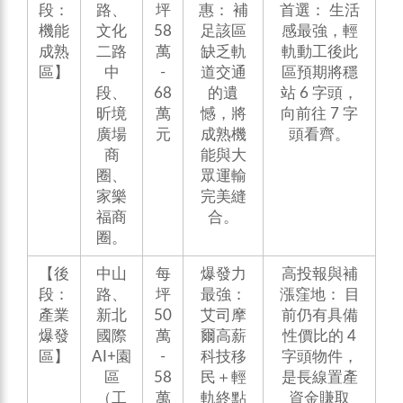
段：
路、
坪
惠： 補
首選： 生活
機能
文化
58
足該區
感最強，輕
成熟
二路
萬
缺乏軌
軌動工後此
區】
中
-
道交通
區預期將穩
段、
68
的遺
站 6 字頭，
昕境
萬
憾，將
向前往 7 字
廣場
元
成熟機
頭看齊。
商
能與大
圈、
眾運輸
家樂
完美縫
福商
合。
圈。
【後
中山
每
爆發力
高投報與補
段：
路、
坪
最強：
漲窪地： 目
產業
新北
50
艾司摩
前仍有具備
爆發
國際
萬
爾高薪
性價比的 4
區】
AI+園
-
科技移
字頭物件，
區
58
民＋輕
是長線置產
（工
萬
軌終點
資金賺取