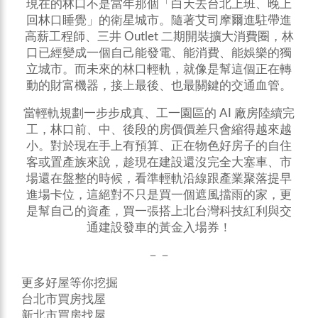
現在的林口不是當年那個「白天去台北上班、晚上
回林口睡覺」的衛星城市。隨著艾司摩爾進駐帶進
高薪工程師、三井 Outlet 二期開裝擴大消費圈，林
口已經變成一個自己能發電、能消費、能娛樂的獨
立城市。而未來的林口輕軌，就像是幫這個正在轉
動的財富機器，接上最後、也最關鍵的交通血管。
當輕軌規劃一步步成真、工一園區的 AI 廠房陸續完
工，林口前、中、後段的房價價差只會縮得越來越
小。對於現在手上有預算、正在物色好房子的自住
客或置產族來說，趁現在建設還沒完全大塞車、市
場還在盤整的時候，看準輕軌沿線跟產業聚落提早
進場卡位，這絕對不只是買一個遮風擋雨的家，更
是幫自己的資產，買一張搭上北台灣科技紅利與交
通建設發車的黃金入場券！
－－
更多好屋等你挖掘
台北市買房找屋
新北市買房找屋