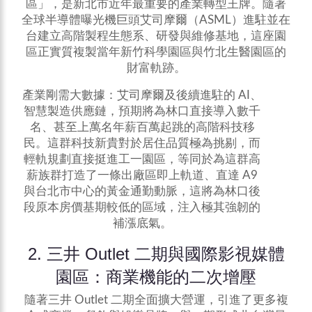
區」，是新北市近年最重要的產業轉型王牌。隨著
全球半導體曝光機巨頭艾司摩爾（ASML）進駐並在
台建立高階製程生態系、研發與維修基地，這座園
區正實質複製當年新竹科學園區與竹北生醫園區的
財富軌跡。
產業剛需大數據：艾司摩爾及後續進駐的 AI、
智慧製造供應鏈，預期將為林口直接導入數千
名、甚至上萬名年薪百萬起跳的高階科技移
民。這群科技新貴對於居住品質極為挑剔，而
輕軌規劃直接挺進工一園區，等同於為這群高
薪族群打造了一條出廠區即上軌道、直達 A9
與台北市中心的黃金通勤動脈，這將為林口後
段原本房價基期較低的區域，注入極其強韌的
補漲底氣。
2. 三井 Outlet 二期與國際影視媒體
園區：商業機能的二次增壓
隨著三井 Outlet 二期全面擴大營運，引進了更多複