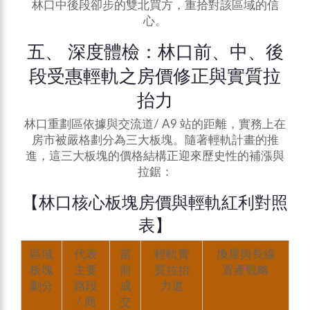
林口中後段卻步的雙北買方，重拾對該區域的信
心。
五、 深度體檢：林口前、中、後
段受惠輕軌之房價修正與實質拉
抬力
林口重劃區依據與交流道/ A9 站的距離，實務上在
房市被嚴格劃分為三大板塊。隨著輕軌計畫的推
進，這三大板塊的價格結構正迎來歷史性的補漲與
拉鋸：
【林口核心板塊房價與輕軌紅利對照
表】
區域
代表
當
輕軌實
換屋與長線
板塊
主要
前
質拉抬
置產戰略
劃分
路段
成
力道
/ 商
交