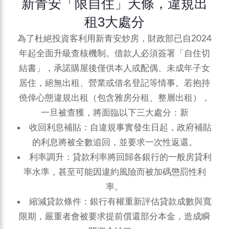
新青安「限自住」天條，違規出
租3大處分
為了杜絕投資客利用新青安炒房，財政部已自2024
年起全面升級查核機制。借款人必須簽署「自住切
結書」，承諾購屋後僅供本人或配偶、未成年子女
居住，絕無出租、營業或借名登記等情事。若抱持
僥倖心態違規出租（包含雅房分租、整層出租），
一旦被查獲，將面臨以下三大處分：新
收回利息補貼：自違規事實發生日起，政府補貼
的利息將被全數追回，並要求一次性返還。
利率調升：貸款利率將回歸各銀行的一般房貸利
率水準，甚至可能因違約風險而被加碼懲罰性利
率。
縮減貸款條件：銀行有權重新評估貸款成數與寬
限期，嚴重者會被要求提前償還部分本金，造成瞬