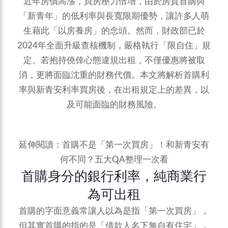
近年房價高漲，買房壓力倍增，由於房貸首購與
「新青年」的低利率與長寬限期優勢，讓許多人萌
生藉此「以房養房」的念頭。然而，財政部已於
2024年全面升級查核機制，嚴格執行「限自住」規
定。若抱持僥倖心態違規出租，不僅優惠將被取
消，更將面臨沈重的財務代價。本文將解析首購利
率與新青安利率買房後，在出租規定上的差異，以
及可能面臨的財務風險。
延伸閱讀：
首購不是「第一次買房」！和新青安有
何不同？五大QA整理一次看
首購身分的銀行利率，純商業行
為可出租
首購的字面意義常讓人以為是指「第一次買房」，
但其實首購的指的是「借款人名下無自有住宅」，