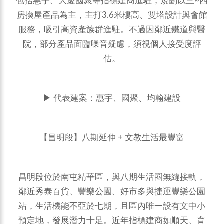
包括惠宇、大慶國聚等指標建商進駐，規劃以三~四
房換屋產品為主，主打3.6米樓高、雙塔設計與會館
服務，吸引高資產族群進駐。不過因鄰近鐵道與醫
院，部分產品面臨噪音疑慮，須視個人接受度評
估。
▶ 代表建案：惠宇、國聚、均翰建設
【昌明段】八期延伸 + 文教生活最豐富
昌明段位於南屯精華區，與八期生活圈無縫接軌，
鄰近秀泰百貨、豐樂公園、好市多與捷運豐樂公園
站，生活機能不亞於七期，且區內唯一設有文中小
預定地，發展潛力十足。近年指標建商如順天、育