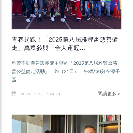
青春起跑！「2025第八屆雅豐盃慈善健
走」萬眾參與 全大運冠...
雅豐不動產建設團隊主辦的「2025第八屆雅豐盃慈
善公益健走活動」，昨（21日）上午8點30分在潭子
區...
閱讀更多＞
2025-12-22 17:14:23