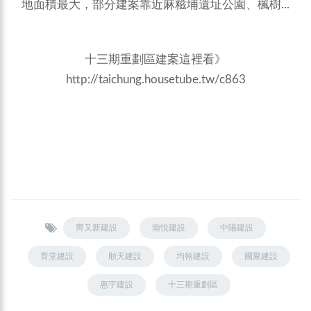
地面積最大，部分建案靠近麻糍埔遺址公園、楓樹...
十三期重劃區建案這裡看》
http://taichung.housetube.tw/c863
齊又新建設
南悅建設
中陽建設
育堂建設
順天建設
均翰建設
國聚建設
惠宇建設
十三期重劃區