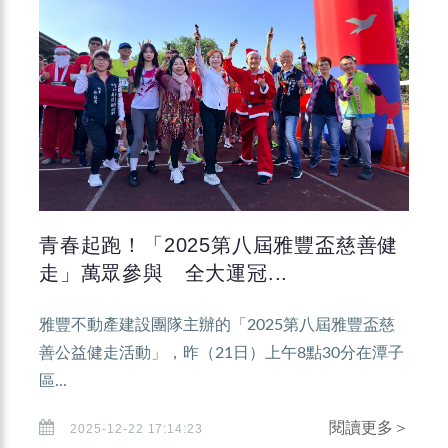
青春起跑！「2025第八屆雅豐盃慈善健
走」萬眾參與 全大運冠...
雅豐不動產建設團隊主辦的「2025第八屆雅豐盃慈
善公益健走活動」，昨（21日）上午8點30分在潭子
區...
閱讀更多＞
2025-12-22 17:14:23