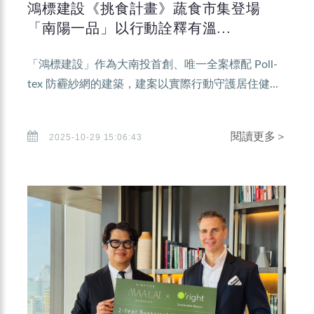
鴻標建設《挑食計畫》蔬食市集登場
「南陽一品」以行動詮釋有溫...
「鴻標建設」作為大南投首創、唯一全案標配 Poll-
tex 防霾紗網的建築，建案以實際行動守護居住健...
閱讀更多＞
2025-10-29 15:06:43