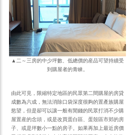
▲二～三房的中少坪數、低總價的産品可望持續受
到購屋者的青睞。
由此可見，限縮特定地區的民眾第二間購屋的房貸
成數為六成，無法消除口袋深度很夠的置產族購屋
慾望，但是卻可以讓一般有閒錢的民眾打消不少購
屋置産的念頭，或是改買蛋白區、蛋殼區市郊的房
子、或是坪數小一點的房子。如果再加上最近房價