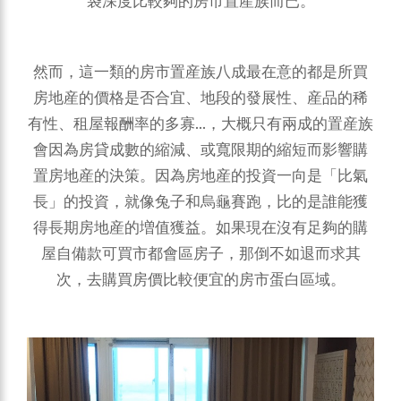
袋深度比較夠的房市置産族而已。
然而，這一類的房市置産族八成最在意的都是所買
房地産的價格是否合宜、地段的發展性、産品的稀
有性、租屋報酬率的多寡...，大概只有兩成的置産族
會因為房貸成數的縮減、或寬限期的縮短而影響購
置房地産的決策。因為房地産的投資一向是「比氣
長」的投資，就像兔子和烏龜賽跑，比的是誰能獲
得長期房地産的増值獲益。如果現在沒有足夠的購
屋自備款可買市都會區房子，那倒不如退而求其
次，去購買房價比較便宜的房市蛋白區域。