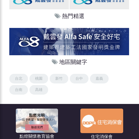
熱門精選
地區關鍵字
台北
桃園
新竹
台中
嘉義
台南
高雄
住宅消保會
都市更新－危老王