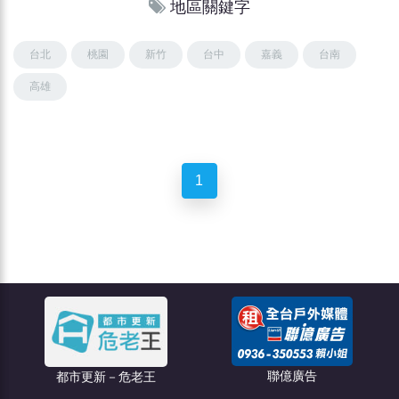
地區關鍵字
台北
桃園
新竹
台中
嘉義
台南
高雄
1
聯億廣告
都市更新－危老王