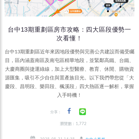
台中13期重劃區房市攻略：四大區段優勢一
次看懂！
台中13期重劃區近年來因地段優勢與完善公共建設而備受矚
目，區內涵蓋南區及南屯區精華地段，並緊鄰高鐵、台鐵、
大慶商圈與捷運綠線，加上大型醫療、教育、休閒、購物資
源匯集，吸引不少自住與置產族目光。以下我們帶您從「大
慶段、昌明段、樂田段、楓溪段」四大熱區逐一解析，掌握
入手時機！
分享：
瀏覽數 : 1,772
2025-05-21 14:35