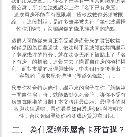
我們用系統查到，你名下已經有一間共同繼承的老
舊公寓，所以在法規認定上你『名下已有房屋』。
這次
買房
不能享有寬限期，貸款成數也必須被限
縮。」這段對話，是許多無辜被央行「第七波選擇
性信用管制」海嘯誤傷的繼承族共同的痛點。
這群人可能從未真正享受過房產帶來的實質收益，
僅僅是因為長輩過世，依法與手足或親戚共同繼承
了老家幾坪的持分，就在法令天網下被貼上了「名
下有房」的標籤，連帶失去了購置自住房的槓桿權
利。面對市場的反彈與陳情，中央銀行隨後推出了
客觀的「協處配套措施（即豁免條款）」。
只要你符合特定條件，繼承來的房子在你「新購第
一間自住房」時，就能啟動免死金牌，讓你不受有
房無寬限期的限制！本文將用最白話、最理性的財
稅與法律邏輯，帶你看看如何透過切結與證明文
件，合法奪回屬於你的 8 成房貸與寬限期。
二、 為什麼繼承屋會卡死首購？