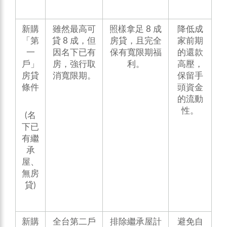
新購
雖然最高可
照樣拿足 8 成
降低成
「第
貸 8 成，但
房貸，且完全
家前期
一
因名下已有
保有寬限期福
的還款
戶」
房，強行取
利。
高壓，
房貸
消寬限期。
保留手
條件
頭資金
的流動
性。
(名
下已
有繼
承
屋、
無房
貸)
新購
全台第二戶
排除繼承屋計
避免自