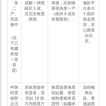
「第
成數一律限
算後，此新購
備款平
二
縮至 5 成，
屋視為第一戶
白多出
戶」
且完全無寬
（維持 8 成並
3 成的
房貸
限期。
有寬限期）。
資金黑
條件
洞，安
心購置
自住
(名
房。
下已
有繼
承屋
＋老
房
貸)
申辦
系統查核有
無需簽署換屋
流程極
時需
房貸者，需
切結書。僅需
簡合
檢附
切結 18 個
檢附產權來源
規。透
之法
月內換屋方
證明（如繼承
過誠實