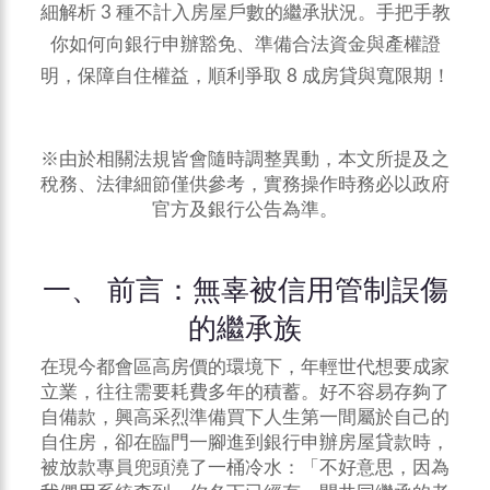
細解析 3 種不計入房屋戶數的繼承狀況。手把手教
你如何向銀行申辦豁免、準備合法資金與產權證
明，保障自住權益，順利爭取 8 成房貸與寬限期！
※由於相關法規皆會隨時調整異動，本文所提及之
稅務、法律細節僅供參考，實務操作時務必以政府
官方及銀行公告為準。
一、 前言：無辜被信用管制誤傷
的繼承族
在現今都會區高房價的環境下，年輕世代想要成家
立業，往往需要耗費多年的積蓄。好不容易存夠了
自備款，興高采烈準備買下人生第一間屬於自己的
自住房，卻在臨門一腳進到銀行申辦房屋貸款時，
被放款專員兜頭澆了一桶冷水：「不好意思，因為