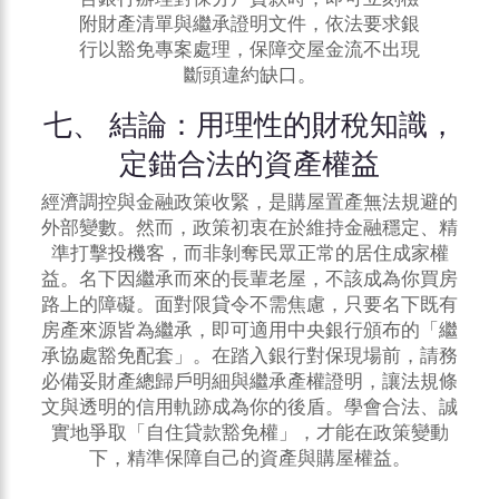
附財產清單與繼承證明文件，依法要求銀
行以豁免專案處理，保障交屋金流不出現
斷頭違約缺口。
七、 結論：用理性的財稅知識，
定錨合法的資產權益
經濟調控與金融政策收緊，是購屋置產無法規避的
外部變數。然而，政策初衷在於維持金融穩定、精
準打擊投機客，而非剝奪民眾正常的居住成家權
益。名下因繼承而來的長輩老屋，不該成為你
買房
路上的障礙。面對限貸令不需焦慮，只要名下既有
房產來源皆為繼承，即可適用中央銀行頒布的「繼
承協處豁免配套」。在踏入銀行對保現場前，請務
必備妥財產總歸戶明細與繼承產權證明，讓法規條
文與透明的信用軌跡成為你的後盾。學會合法、誠
實地爭取「自住貸款豁免權」，才能在政策變動
下，精準保障自己的資產與購屋權益。