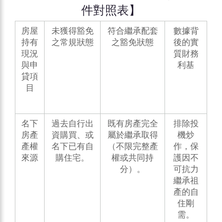
件對照表】
房屋
未獲得豁免
符合繼承配套
數據背
持有
之常規狀態
之豁免狀態
後的實
現況
質財務
與申
利基
貸項
目
名下
過去自行出
既有房產完全
排除投
房產
資購買、或
屬於繼承取得
機炒
產權
名下已有自
（不限完整產
作，保
來源
購住宅。
權或共同持
護因不
分）。
可抗力
繼承祖
產的自
住剛
需。