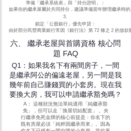
準備「繼承系統表」與「持分證明」：
如果你的繼承屋屬於共同持分，建議準備當年辦理繼承時的
鎖定「公股銀行」優先申貸：
由於部分民營商業銀行常因《銀行法》第 72 條之 2 
六、 繼承老屋與首購資格 核心問
題 FAQ
Q1：如果我名下有兩間房子，一間
是繼承阿公的偏遠老屋，另一間是我
幾年前自己賺錢買的小套房。現在我
要換大房，我可以申請繼承豁免嗎？
A： 這種狀況無法單純適用「純繼承豁
免」，但可以走「換屋切結配套」 。央
行繼承免死金牌的核心前提是：你名下的
既有房屋必須「純粹因繼承而來」。因為
你名下已經有一間自購的小套房，當你再