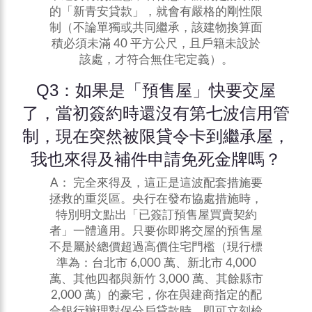
的「新青安貸款」，就會有嚴格的剛性限
制（不論單獨或共同繼承，該建物換算面
積必須未滿 40 平方公尺，且戶籍未設於
該處，才符合無住宅定義）。
Q3：如果是「預售屋」快要交屋
了，當初簽約時還沒有第七波信用管
制，現在突然被限貸令卡到繼承屋，
我也來得及補件申請免死金牌嗎？
A： 完全來得及，這正是這波配套措施要
拯救的重災區。央行在發布協處措施時，
特別明文點出「已簽訂預售屋買賣契約
者」一體適用。只要你即將交屋的預售屋
不是屬於總價超過高價住宅門檻（現行標
準為：台北市 6,000 萬、新北市 4,000
萬、其他四都與新竹 3,000 萬、其餘縣市
2,000 萬）的豪宅，你在與建商指定的配
合銀行辦理對保分戶貸款時，即可立刻檢