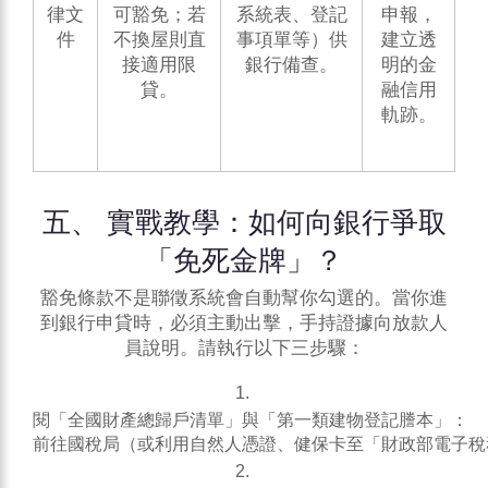
律文
可豁免；若
系統表、登記
申報，
件
不換屋則直
事項單等）供
建立透
接適用限
銀行備查。
明的金
貸。
融信用
軌跡。
五、 實戰教學：如何向銀行爭取
「免死金牌」？
豁免條款不是聯徵系統會自動幫你勾選的。當你進
到銀行申貸時，必須主動出擊，手持證據向放款人
員說明。請執行以下三步驟：
閱「全國財產總歸戶清單」與「第一類建物登記謄本」：
前往國稅局（或利用自然人憑證、健保卡至「財政部電子稅