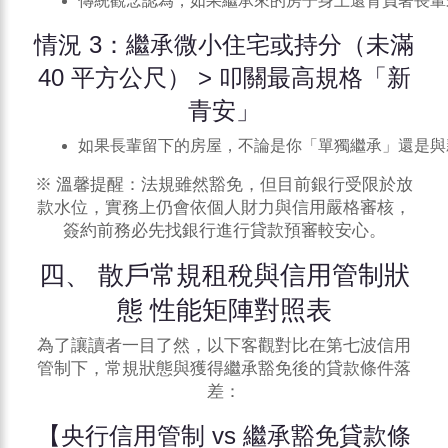
傳統觀念認為，如果繼承來的房子身上還背負著長輩
情況 3：繼承微小住宅或持分（未滿
40 平方公尺） > 叩關最高規格「新
青安」
如果長輩留下的房屋，不論是你「單獨繼承」還是與
※ 溫馨提醒：法規雖然豁免，但目前銀行受限於放
款水位，實務上仍會依個人財力與信用嚴格審核，
簽約前務必先找銀行進行貸款預審較安心。
四、 散戶常規租稅與信用管制狀
態 性能矩陣對照表
為了讓讀者一目了然，以下客觀對比在第七波信用
管制下，常規狀態與獲得繼承豁免後的貸款條件落
差：
【央行信用管制 vs 繼承豁免貸款條