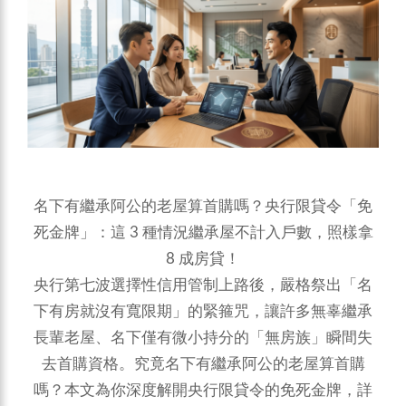
名下有繼承阿公的老屋算首購嗎？央行限貸令「免
死金牌」：這 3 種情況繼承屋不計入戶數，照樣拿
8 成房貸！
央行第七波選擇性信用管制上路後，嚴格祭出「名
下有房就沒有寬限期」的緊箍咒，讓許多無辜繼承
長輩老屋、名下僅有微小持分的「無房族」瞬間失
去首購資格。究竟名下有繼承阿公的老屋算首購
嗎？本文為你深度解開央行限貸令的免死金牌，詳