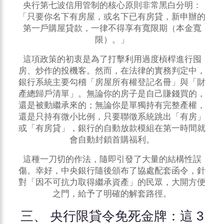
央行第七波信用管制的核心原則非常黑白分明：
「只要你名下有房屋，或名下已有房貸，新申辦的
第一戶購屋貸款，一律不得享有寬限期（本金寬
限）。」
這項政策的初衷是為了打擊利用過度槓桿進行囤
房、炒作的投機客。然而，在法律的實務判定中，
銀行系統主要勾稽「房屋所有權登記名冊」與「財
產總歸戶清單」。無論你的房子是自己賺錢買的，
還是被動繼承來的；無論你是單獨持有完整產權，
還是只持有微小比例，只要聯徵系統跳出「有房」
或「有房貸」，銀行的自動放款模組在第一時間就
會自動封鎖首購福利。
這種一刀切的作法，隨即引發了大量的結構性誤
傷。幸好，中央銀行隨後頒布了協處配套函令，針
對「因不可抗力取得繼承資產」的民眾，大開方便
之門，給予了明確的解套路徑。
三、 央行限貸令免死金牌：這 3